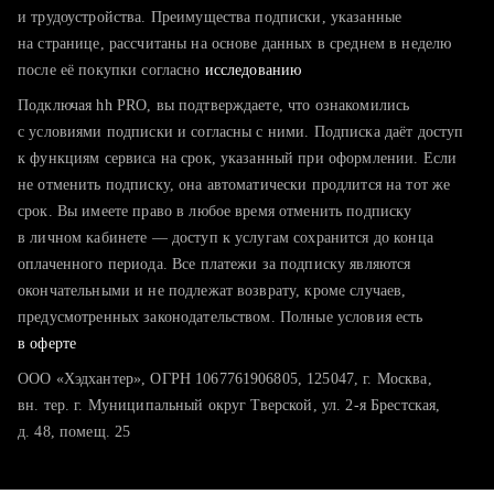
тратите много времени на поиск и вручную поднимаете
и трудоустройства. Преимущества подписки, указанные
резюме
на странице, рассчитаны на основе данных в среднем в неделю
после её покупки согласно
хотите сравнить себя с конкурентами и оценить шансы
исследованию
Подключая hh PRO, вы подтверждаете, что ознакомились
с условиями подписки и согласны с ними. Подписка даёт доступ
к функциям сервиса на срок, указанный при оформлении. Если
не отменить подписку, она автоматически продлится на тот же
срок. Вы имеете право в любое время отменить подписку
в личном кабинете — доступ к услугам сохранится до конца
оплаченного периода. Все платежи за подписку являются
окончательными и не подлежат возврату, кроме случаев,
предусмотренных законодательством. Полные условия есть
в оферте
ООО «Хэдхантер», ОГРН 1067761906805, 125047, г. Москва,
вн. тер. г. Муниципальный округ Тверской, ул. 2-я Брестская,
д. 48, помещ. 25