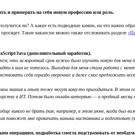
ить и примерить на себя новую профессию или роль.
получится ли? А какие есть подводные камни, на что важно обр
 просядет. Такие вакансии можно также отслеживать разделе
«По
aScript/Java (дополнительный заработок).
 тем, что за короткий срок нужно было изучить новую для меня 
идти к ним не хотелось. Выходом для меня стала работа с мент
увствовать себя гораздо увереннее и даже смог предложить неск
 мои знания и опыт тоже могут кому-то пригодиться. В этом г
нторству в ИТ. Потом было онлайн-интервью — и пробный месяц
обще никого не брать (как, например, в этом июне, когда был в
ния поможет мне прокачать навыки наставника и подготовит (х
ким операциям, подработка смогла подстраховать от необдум