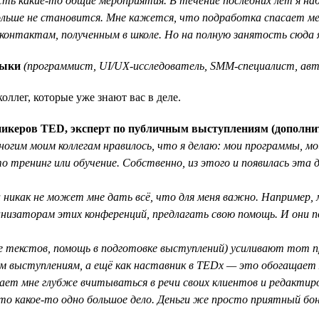
есть какие-то общие мероприятия. В течение последних лет я на
льше не становится. Мне кажется, что подработка спасает ме
 контактам, полученным в школе. Но на полную занятость сюда я
выки
(программист, UI/UX-исследователь, SMM-специалист, авт
ллег, которые уже знают вас в деле.
 спикеров TED, эксперт по публичным выступлениям (дополни
огим моим коллегам нравилось, что я делаю: мои программы, мой
то тренинг или обучение. Собственно, из этого и появилась эта
 никак не может мне дать всё, что для меня важно. Например, 
анизаторам этих конференций, предлагать свою помощь. И они п
ие текстов, помощь в подготовке выступлений) усиливают тот 
ым выступлениям, а ещё как наставник в TEDx — это обогащае
ет мне глубже вчитываться в речи своих клиентов и редактирова
то какое-то одно большое дело. Деньги же просто приятный бон