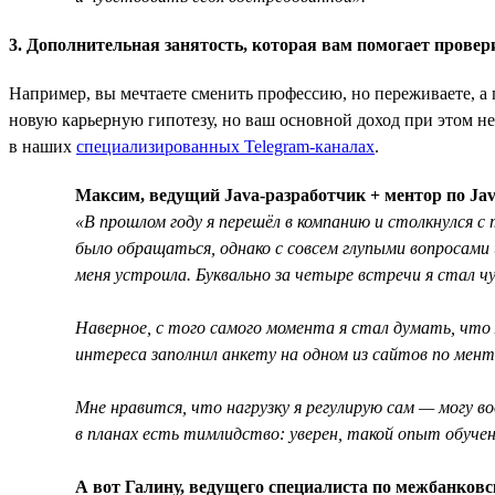
3. Дополнительная занятость, которая вам помогает провер
Например, вы мечтаете сменить профессию, но переживаете, а 
новую карьерную гипотезу, но ваш основной доход при этом не
в наших
специализированных Telegram-каналах
.
Максим, ведущий Java-разработчик + ментор по Jav
«В прошлом году я перешёл в компанию и столкнулся с
было обращаться, однако с совсем глупыми вопросами 
меня устроила. Буквально за четыре встречи я стал ч
Наверное, с того самого момента я стал думать, что
интереса заполнил анкету на одном из сайтов по ме
Мне нравится, что нагрузку я регулирую сам — могу во
в планах есть тимлидство: уверен, такой опыт обуче
А вот Галину, ведущего специалиста по межбанковс