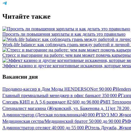
Читайте также
Просить ли повышения зарплаты и как делать это правильно
Work-life balance: как соблюдать грань между работой и лично
Стресс и выгорание на работе: чем вам может помочь карьерн
Эффект казино и другие когнитивные искажения, которые меш
Вакансии дня
Продавец-кассир в Дом Моды HENDERSON
от
90 000
₽
Hender
Главный премиальный менеджер в офис банка
от
350 000
₽
Газп
Слесарь КИП и А 5,6 разряда
от
82 600
до
96 800
₽
МП Теплоцент
Специалист магазина (Жуковский, ул. Баженова д. 11)
от
78 200
Администратор (Детская поликлиника)
40 000
₽
ГБУЗ МО Жуковс
Медицинская сестра/Медицинский брат
от
50 000
до
90 000
₽
МК
Администратор отеля
от
40 000
до
55 000
₽
Отель Дружба, Жуков