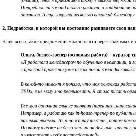
(онлайн), плюс я приезжаю в школу в выходные, когда 
Потребности команд только растут, а кандидатов бо
откликов. А ещё закрыла несколько вакансий благодаря
2. Подработка, в которой вы постоянно развиваете свои на
Чаще всего такие предложения можно найти через знакомых и ко
Ольга, бизнес-тренер (основная работа) + куратор
«Я работала менеджером по обучению в компании, и мн
с просьбой провести уже для их новой команды какой-
В какой-то момент я поняла, что моя основная работа
TEDx, я не могу это реализовать. Я стала писать орг
Все мои дополнительные занятия (тренинги, написан
Например, я работаю как in-house-тренер по публичн
разными людьми. То, что я пишу тексты, потом помога
Поэтому я даже не делю это на отдельные занятия, э
и чувствовать себя востребованной».