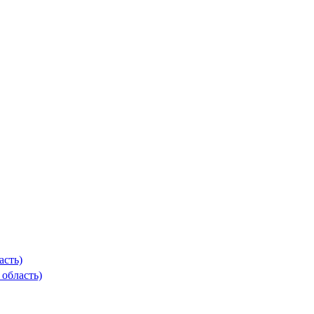
асть)
область)