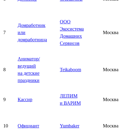
ООО
Домработник
Экосистема
7
или
Москва
Домашних
домработница
Сервисов
Аниматор/
ведущий
8
Teikaboom
Москва
на детские
праздники
ЛЕПИМ
9
Кассир
Москва
и ВАРИМ
10
Официант
Yumbaker
Москва