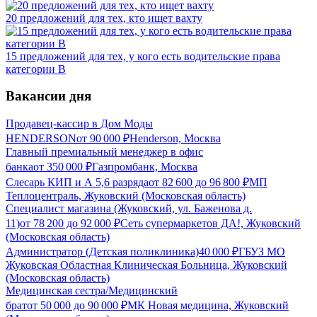
20 предложений для тех, кто ищет вахту
15 предложений для тех, у кого есть водительские права
категории В
Вакансии дня
Продавец-кассир в Дом Моды
HENDERSON
от
90 000
₽
Henderson, Москва
Главный премиальный менеджер в офис
банка
от
350 000
₽
Газпромбанк, Москва
Слесарь КИП и А 5,6 разряда
от
82 600
до
96 800
₽
МП
Теплоцентраль, Жуковский (Московская область)
Специалист магазина (Жуковский, ул. Баженова д.
11)
от
78 200
до
92 000
₽
Сеть супермаркетов ДА!, Жуковский
(Московская область)
Администратор (Детская поликлиника)
40 000
₽
ГБУЗ МО
Жуковская Областная Клиническая Больница, Жуковский
(Московская область)
Медицинская сестра/Медицинский
брат
от
50 000
до
90 000
₽
МК Новая медицина, Жуковский