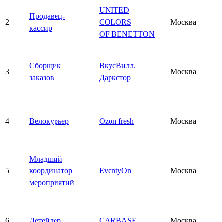
UNITED
Продавец-
2
COLORS
Москва
кассир
OF BENETTON
Сборщик
ВкусВилл.
3
Москва
заказов
Даркстор
4
Велокурьер
Ozon fresh
Москва
Младший
5
координатор
EventyOn
Москва
мероприятий
6
Детейлер
CARBASE
Москва