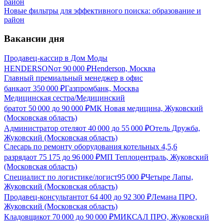
Новые фильтры для эффективного поиска: образование и
район
Вакансии дня
Продавец-кассир в Дом Моды
HENDERSON
от
90 000
₽
Henderson, Москва
Главный премиальный менеджер в офис
банка
от
350 000
₽
Газпромбанк, Москва
Медицинская сестра/Медицинский
брат
от
50 000
до
90 000
₽
МК Новая медицина, Жуковский
(Московская область)
Администратор отеля
от
40 000
до
55 000
₽
Отель Дружба,
Жуковский (Московская область)
Слесарь по ремонту оборудования котельных 4,5,6
разряда
от
75 175
до
96 000
₽
МП Теплоцентраль, Жуковский
(Московская область)
Специалист по логистике/логист
95 000
₽
Четыре Лапы,
Жуковский (Московская область)
Продавец-консультант
от
64 400
до
92 300
₽
Лемана ПРО,
Жуковский (Московская область)
Кладовщик
от
70 000
до
90 000
₽
МИКСАЛ ПРО, Жуковский