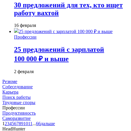
30 предложений для тех, кто ищет
работу вахтой
16 февраля
Профессии
25 предложений с зарплатой
100 000 ₽ и выше
2 февраля
Резюме
Собеседование
Карьера
Поиск работы
Трудовые споры
Профессии
Продуктивность
Саморазвитие
1
2
3
4
5
6
7
8
9
10
11
...
66
дальше
HeadHunter