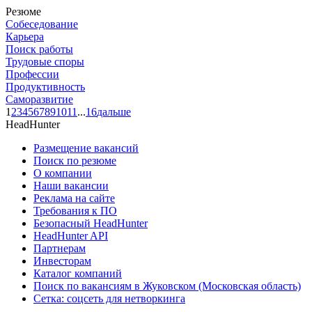
Резюме
Собеседование
Карьера
Поиск работы
Трудовые споры
Профессии
Продуктивность
Саморазвитие
1
2
3
4
5
6
7
8
9
10
11
...
16
дальше
HeadHunter
Размещение вакансий
Поиск по резюме
О компании
Наши вакансии
Реклама на сайте
Требования к ПО
Безопасный HeadHunter
HeadHunter API
Партнерам
Инвесторам
Каталог компаний
Поиск по вакансиям в Жуковском (Московская область)
Сетка: соцсеть для нетворкинга