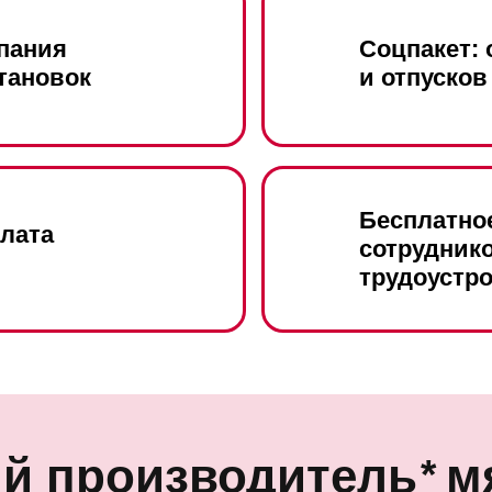
пания
Соцпакет:
тановок
и отпусков
Бесплатно
плата
сотрудник
трудоустр
й производитель
м
*