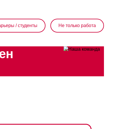
рьеры / студенты
Не только работа
ен