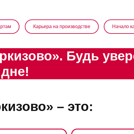
ертам
Карьера на производстве
Начало ка
ркизово». Будь увер
 дне!
кизово» – это: