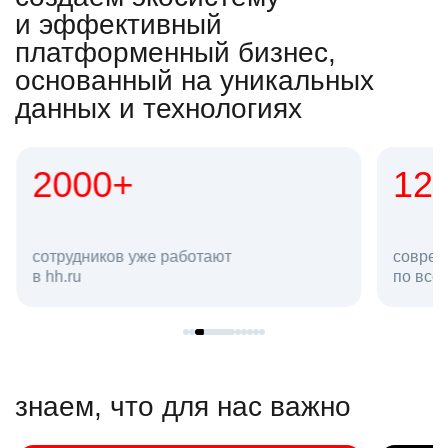
и эффективный
платформенный бизнес,
основанный на уникальных
данных и технологиях
2000+
12
сотрудников уже работают
соврем
в hh.ru
по все
знаем, что для нас важно