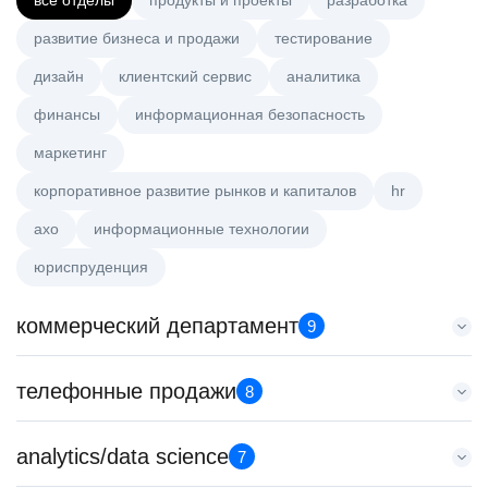
все отделы
продукты и проекты
разработка
развитие бизнеса и продажи
тестирование
дизайн
клиентский сервис
аналитика
финансы
информационная безопасность
маркетинг
корпоративное развитие рынков и капиталов
hr
axo
информационные технологии
юриспруденция
коммерческий департамент
9
Key Account Manager (EdTech)
телефонные продажи
8
HeadHunter::Коммерческий департамент
4 авг. 2026
Менеджер по продажам в сегменте малого и среднего
analytics/data science
150000 ₽
7
бизнеса
Казань