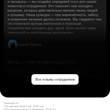
и процессы — мы создаём передовой опыт для наших
клиентов и сотрудников. Это помогает нам находить
решения, которые действительно меняют жизнь людей
к лучшему. Наша культура — про вовлечённость, заботу
и искреннее желание делать полезное. Мы гордимся тем,
что помогаем крутым компаниям и классным
специалистам находить друг друга. Быть частью таких
изменений по‑настоящему вдохновляет.
Сергей Чертов
hh.ru — это не просто работа
Это эмпатичные люди, заслуженные победы и дух
свободы. Мы помогаем миру и создаём лучший сервис
Все отзывы сотрудников
по поиску работы в стране.
Ольга Емельянова
*команда hh
**по данным Dream Job, 2025 год
***по данным рейтинга Similarweb, 2024 год