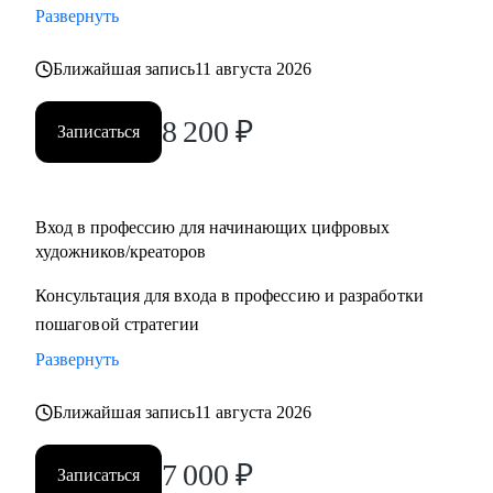
Развернуть
для правительства Дубая
• Создал AR-фильтры с охватом более 1М
Ближайшая запись
11 августа 2026
С чем могу помочь:
8 200
₽
Записаться
• побороть страхи неизвестности и мнимой сложности
творческой работы
• определиться с направлением в искусстве
• создать ступенчатую программу развития тебя, как
Вход в профессию для начинающих цифровых
художников/креаторов
художника
• провести разбор портфолио, помочь с составлением CV
Консультация для входа в профессию и разработки
• дать советы по прохождению собеседований и провести
пошаговой стратегии
репетиции
Развернуть
• провести ревью тестовых заданий, дать рекомендации
перед отправкой работодателю
Ближайшая запись
11 августа 2026
• познакомить с AI инструментами и вместе внедрить их в
твой рабочий процесс
7 000
₽
Записаться
• обучить с нуля работать в 3D, 3D-сканированием, AR,