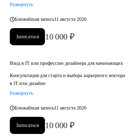
Развернуть
Кому могу помочь:
Ближайшая запись
11 августа 2026
• Для дизайнеров, UI, UX, продуктовых дизайнеров
• Тем, кто хочет стать дизайнером в IT
10 000
₽
Записаться
• Тем, кто хочет войти в IT и начать строить карьеру с нуля,
но не знает с чего начать
Обращайся ко мне, если нужна помощь с
Вход в IT или профессию дизайнера для начинающих
трудоустройством, ростом на текущем месте работы или
Консультация для старта и выбора карьерного вектора
определением куда и как расти
в IT или дизайне
Развернуть
Ближайшая запись
11 августа 2026
10 000
₽
Записаться