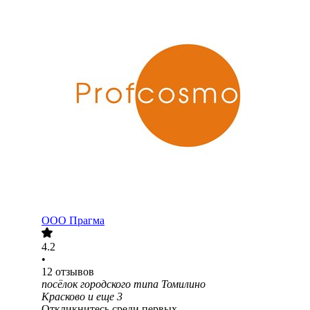
ООО
Прагма
4.2
•
12
отзывов
посёлок городского типа Томилино
Красково
и еще
3
Откликнитесь среди первых