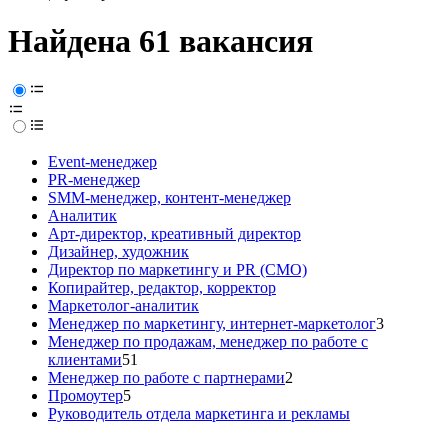
Найдена 61 вакансия
Event-менеджер
PR-менеджер
SMM-менеджер, контент-менеджер
Аналитик
Арт-директор, креативный директор
Дизайнер, художник
Директор по маркетингу и PR (CMO)
Копирайтер, редактор, корректор
Маркетолог-аналитик
Менеджер по маркетингу, интернет-маркетолог
3
Менеджер по продажам, менеджер по работе с
клиентами
51
Менеджер по работе с партнерами
2
Промоутер
5
Руководитель отдела маркетинга и рекламы