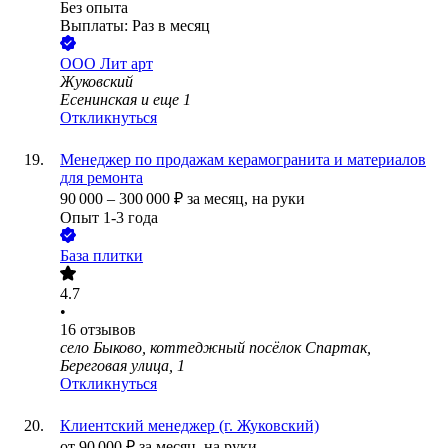
Без опыта
Выплаты: Раз в месяц
ООО
Лит арт
Жуковский
Есенинская
и еще
1
Откликнуться
Менеджер по продажам керамогранита и материалов
для ремонта
90 000
–
300 000
₽
за месяц,
на руки
Опыт 1-3 года
База плитки
4.7
•
16
отзывов
село Быково, коттеджный посёлок Спартак,
Береговая улица, 1
Откликнуться
Клиентский менеджер (г. Жуковский)
от
90 000
₽
за месяц,
на руки