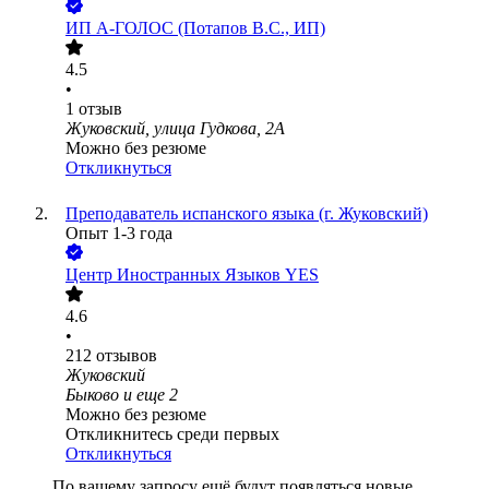
ИП
А-ГОЛОС (Потапов В.С., ИП)
4.5
•
1
отзыв
Жуковский, улица Гудкова, 2А
Можно без резюме
Откликнуться
Преподаватель испанского языка (г. Жуковский)
Опыт 1-3 года
Центр Иностранных Языков YES
4.6
•
212
отзывов
Жуковский
Быково
и еще
2
Можно без резюме
Откликнитесь среди первых
Откликнуться
По вашему запросу ещё будут появляться новые