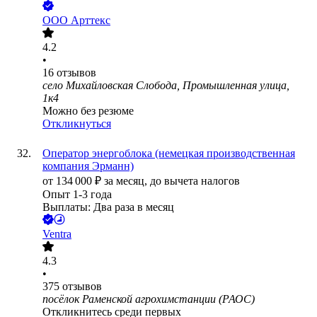
ООО
Арттекс
4.2
•
16
отзывов
село Михайловская Слобода, Промышленная улица,
1к4
Можно без резюме
Откликнуться
Оператор энергоблока (немецкая производственная
компания Эрманн)
от
134 000
₽
за месяц,
до вычета налогов
Опыт 1-3 года
Выплаты: Два раза в месяц
Ventra
4.3
•
375
отзывов
посёлок Раменской агрохимстанции (РАОС)
Откликнитесь среди первых