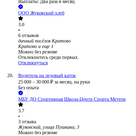
Выплаты: Два раза в месяц
ООО
Жуковский хлеб
3.0
•
6
отзывов
дачный посёлок Кратово
Кратово
и еще
1
Можно без резюме
Откликнитесь среди первых
Откликнуться
Водитель на ледовый каток
25 000
–
30 000
₽
за месяц,
на руки
Без опыта
МБУ ДО Спортивная Школа-Центр Спорта Метеор
3.7
•
3
отзыва
Жуковский, улица Пушкина, 3
Можно без резюме