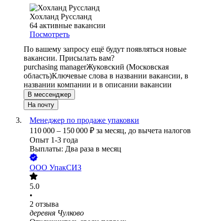
Хохланд Руссланд
64
активные вакансии
Посмотреть
По вашему запросу ещё будут появляться новые
вакансии. Присылать вам?
purchasing manager
Жуковский (Московская
область)
Ключевые слова в названии вакансии, в
названии компании и в описании вакансии
В мессенджер
На почту
Менеджер по продаже упаковки
110 000
–
150 000
₽
за месяц,
до вычета налогов
Опыт 1-3 года
Выплаты: Два раза в месяц
ООО
УпакСИЗ
5.0
•
2
отзыва
деревня Чулково