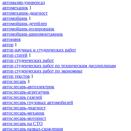
автомаляр-универсал
автомеханик
1
автомеханик-диагност
автомойщик
1
автомойщик-детейлер
автомойщик-полировщик
автомойщик-шиномонтажник
автоняня
автор
1
автор научных и студенческих работ
автор статей
1
автор студенческих работ
автор студенческих работ по техническим дисциплинам
автор студенческих работ по экономике
автор текстов
1
автослесарь
3
автослесарь-автоэлектрик
автослесарь-агрегатчик
автослесарь газелей
автослесарь грузовых автомобилей
автослесарь-диагност
автослесарь-механик
автослесарь-моторист
автослесарь на СТО
автослесарь развал-схождения