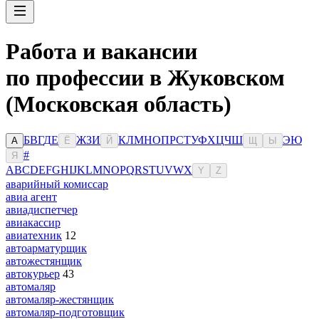
Работа и вакансии
по профессии в Жуковском
(Московская область)
Б
В
Г
Д
Е
Ж
З
И
К
Л
М
Н
О
П
Р
С
Т
У
Ф
Х
Ц
Ч
Ш
Э
Ю
А
Ё
Й
Щ
Ы
#
Я
A
B
C
D
E
F
G
H
I
J
K
L
M
N
O
P
Q
R
S
T
U
V
W
X
Y
Z
аварийный комиссар
авиа агент
авиадиспетчер
авиакассир
авиатехник
12
автоарматурщик
автожестянщик
автокурьер
43
автомаляр
автомаляр-жестянщик
автомаляр-подготовщик