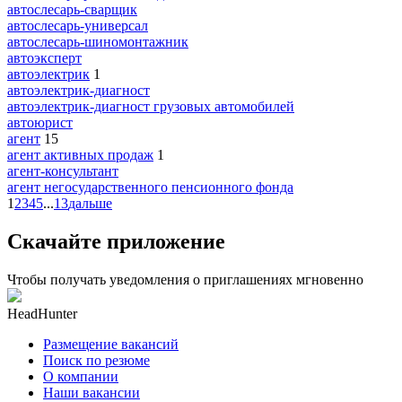
автослесарь-сварщик
автослесарь-универсал
автослесарь-шиномонтажник
автоэксперт
автоэлектрик
1
автоэлектрик-диагност
автоэлектрик-диагност грузовых автомобилей
автоюрист
агент
15
агент активных продаж
1
агент-консультант
агент негосударственного пенсионного фонда
1
2
3
4
5
...
13
дальше
Скачайте приложение
Чтобы получать уведомления о приглашениях мгновенно
HeadHunter
Размещение вакансий
Поиск по резюме
О компании
Наши вакансии